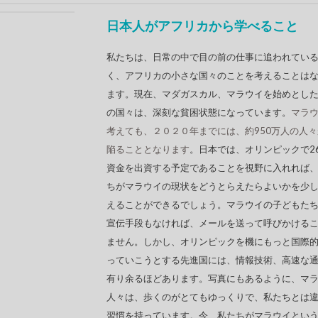
日本人がアフリカから学べること
私たちは、日常の中で目の前の仕事に追われてい
く、アフリカの小さな国々のことを考えることは
ます。現在、マダガスカル、マラウイを始めとし
の国々は、深刻な貧困状態になっています。
マラ
考えても、２０２０年までには、約950万人の人
陥ることとなります
。日本では、オリンピックで2
資金を出資する予定であることを視野に入れれば
ちがマラウイの現状をどうとらえたらよいかを少
えることができるでしょう。マラウイの子どもた
宣伝手段もなければ、メールを送って呼びかける
ません。しかし、オリンピックを機にもっと国際
っていこうとする先進国には、情報技術、高速な
有り余るほどあります。写真にもあるように、マ
人々は、歩くのがとてもゆっくりで、私たちとは
習慣を持っています。今、私たちがマラウイとい