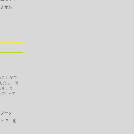
しません
ることがで
どもたち、そ
ます。ま
ちに行って
カプータ・
ートで、北