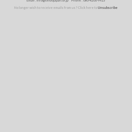
Email :
info@seibojapan.or.jp
Phone :
080-4200-9923
No longer wish to receive emails from us ? Click here to
Unsubscribe