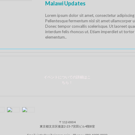
Malawi Updates
Lorem ipsum dolor sit amet, consectetur adipiscing e
Pellentesque fermentum nisl sit amet ullamcorper ul
Donec tempor convallis scelerisque. Ut laoreet quam
interdum felis rhoncus ut. Etiam imperdiet ut tortor
elementum..
イベントについての詳細はこ
ちら！
〒112-0004
東京都文京区後楽2-23-7宮田ビル4階B室