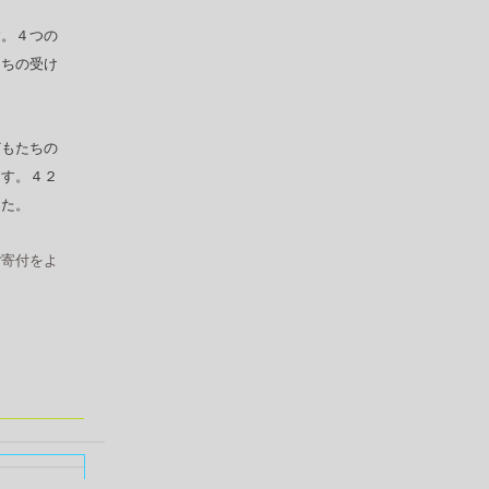
す。４つの
たちの受け
どもたちの
ます。４２
した。
ご寄付をよ