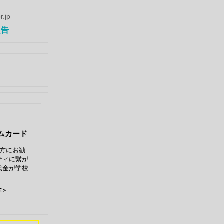
r.jp
報告
ムカード
方にお勧
ティに繋が
代金が学校
 >