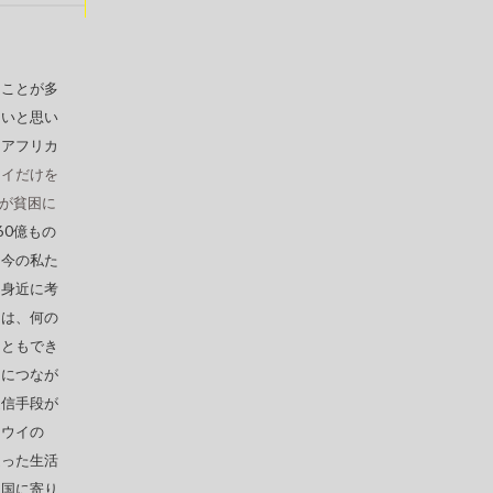
ることが多
ないと思い
たアフリカ
ウイだけを
々が貧困に
60億もの
、今の私た
し身近に考
ちは、何の
こともでき
的につなが
通信手段が
ラウイの
違った生活
う国に寄り