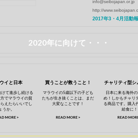
info@seibojapan.or.jp
http://www.seibojapan.o
2017年3・4月活動
2020年に向けて・・・
ウイと日本
買うことが救うこと！
チャリティ型シ
に向けて進歩し続ける
マラウイの5歳以下の子ども
日本に来る海外の
一方でマラウイの貧
たちが生き抜くことは、まだ
め！しかもチャリ
とらえたらいいでし
大変なことです！
る商品です。購入
ょうか。
給食に！
AD MORE >
READ MORE >
READ MORE