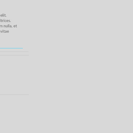
lit.
trices.
 nulla, et
 vitae