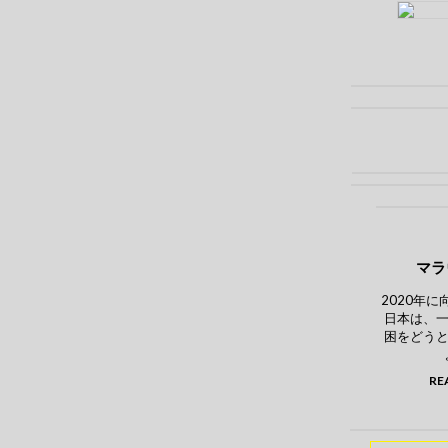
マラ
2020年
日本は、
困をどう
RE