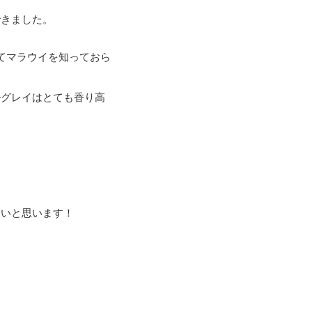
できました。
てマラウイを知っておら
ルグレイはとても香り高
たいと思います！