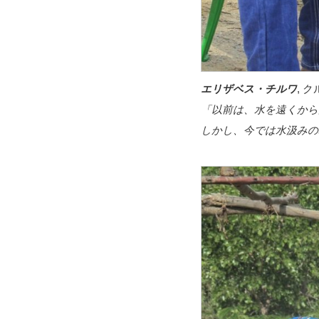
エリザベス・チルワ
, 
「以前は、水を遠くから
しかし、今では水汲みの