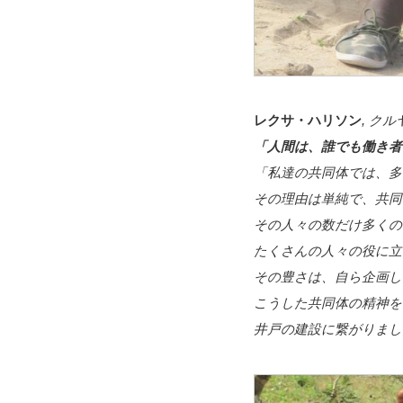
レクサ・ハリソン
, ク
「人間は、誰でも働き者
「私達の共同体では、多
その理由は単純で、共同
その人々の数だけ多くの
たくさんの人々の役に立
その豊さは、自ら企画し
こうした共同体の精神を
井戸の建設に繋がりまし