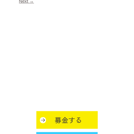
Next
→