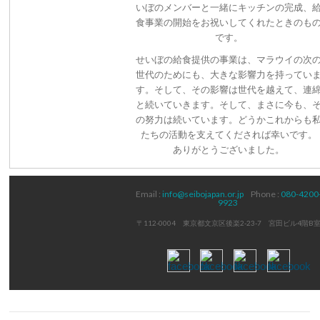
いぼのメンバーと一緒にキッチンの完成、
食事業の開始をお祝いしてくれたときのも
です。
せいぼの給食提供の事業は、マラウイの次
世代のためにも、大きな影響力を持ってい
す。そして、その影響は世代を越えて、連
と続いていきます。そして、まさに今も、
の努力は続いています。どうかこれからも
たちの活動を支えてくだされば幸いです。
ありがとうございました。
Email :
info@seibojapan.or.jp
Phone :
080-4200
9923
〒112-0004 東京都文京区後楽2-23-7 宮田ビル4階B