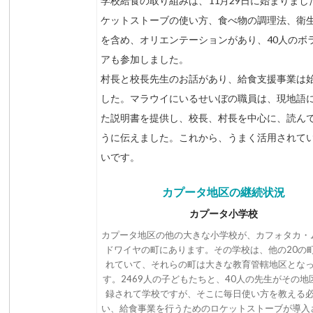
学校給食の取り組みは、11月29日に始まりまし
ケットストーブの使い方、食べ物の調理法、衛
を含め、オリエンテーションがあり、40人のボ
アも参加しました。
村長と校長先生のお話があり、給食支援事業は
した。マラウイにいるせいぼの職員は、現地語
た説明書を提供し、校長、村長を中心に、読ん
うに伝えました。これから、うまく活用されて
いです。
カプータ地区の継続状況
カプータ小学校
カプータ地区の他の大きな小学校が、カフォタカ・
ドワイヤの町にあります。その学校は、他の20の
れていて、それらの町は大きな教育管轄地区とな
す。2469人の子どもたちと、40人の先生がその地
録されて学校ですが、そこに毎日使い方を教える
い、給食事業を行うためのロケットストーブが導入