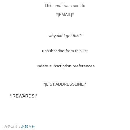
This email was sent to
*|EMAIL|*
why did I get this?
unsubscribe from this list
update subscription preferences
*|LIST:ADDRESSLINE|*
*|REWARDS|*
カテゴリ：
お知らせ