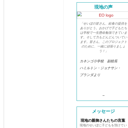
現地の声
「せいぼの皆さん、給食の提供を
ありがとう。おかげで子どもたち
は学校で一生懸命勉強できていま
す。そして力もどんどんついてい
ます。皆さん、このプロジェクト
のために、一緒に頑張りましょ
う！」
カネンゴ小学校 副校長
ハミルトン・ジョナサン・
ブランダより
–
メッセージ
現地の親御さんたちの言葉
現地のせいぼに子どもを預けてい