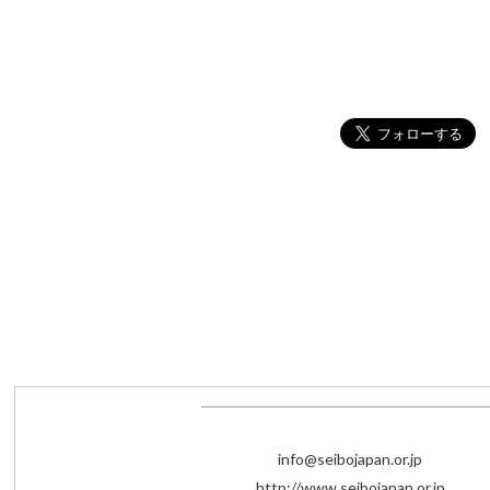
info@seibojapan.or.jp
http://www.seibojapan.or.jp