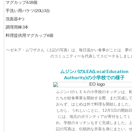
マグカップ618個
手洗い用バケツ(20L)3台
洗面器4つ
調理用棒3本
料理提供用マグカップ6個
ヘゼキア・ムワザさん（上記の写真）は、毎日温かい食事がことは、夢
のコミュニティーを代表してスピーチをしまし
ムジンバのLEA(Local Education
Authority)の小学校での様子
ムジンバのＬＥＡの小学校のキッチンは、
たちが給食事業を開始する際、まだ完成し
おらず、はじめは外で料理を開始しました
しかし、うれしいことに、12月1日の開始
には、地元のボランティアが寄付をしてく
れ、学校のキッチンもすぐ完成しました。
記の写真は、伝統的な衣装を身にまとい、