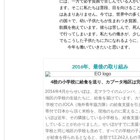
には、一方で必ず貧困で苦しんでいる人が
ます。そこに私たちは普段、目を向けるこ
はあまりありません。今では、世界中の多
の国々で、幼い子供たちが生まれつき貧困
飢餓を抱えています。彼らは苦しんで、死
で行ってしまいます。私たちの働きが、少
でもこうした子供たちに力になれるように
今年も働いていきたいと思います。
2016年、最後の取り組み
4校の小学校に給食を送り、カプータ地区は
2016年4月からせいぼは、北マラウイのムジンバ、
地区の学校の生徒たちに、給食を届けています。カ
学校でのJOCA（海外青年協力隊）の給食支援を引
寄付で日本から頂く米粉を、現地のものに変えるこ
いぼは近年、その隣接している小学校も、給食支援
していることがわかりました。せいぼがすでに支援
学校と同じ地区の学校も含めて、すべての学校の子
が給食を得られるとなると、全部で12,262人もの